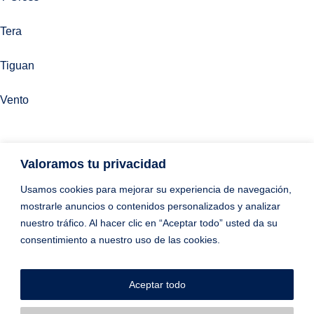
Tera
Tiguan
Vento
Valoramos tu privacidad
Usamos cookies para mejorar su experiencia de navegación,
mostrarle anuncios o contenidos personalizados y analizar
nuestro tráfico. Al hacer clic en “Aceptar todo” usted da su
consentimiento a nuestro uso de las cookies.
Política de privacidad
|
Terminos y condiciones
|
Política de cookies
|
Integridad y denuncias
|
Libro de quejas
|
Aceptar todo
Manual de buenas prácticas
|