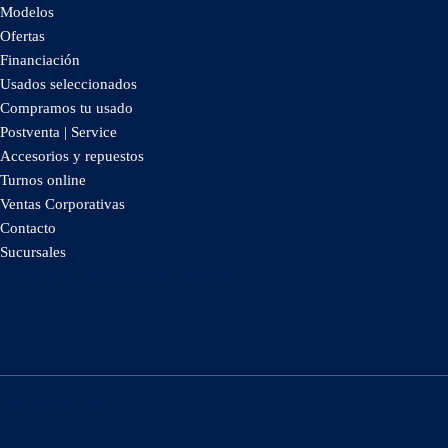
Modelos
Ofertas
Financiación
Usados seleccionados
Compramos tu usado
Postventa | Service
Accesorios y repuestos
Turnos online
Ventas Corporativas
Contacto
Sucursales
Conocé más sobre Hauswagen
Solicitar un Asesor
Solicitar un Test Drive
Turnos de Taller
Redes Sociales
Facebook